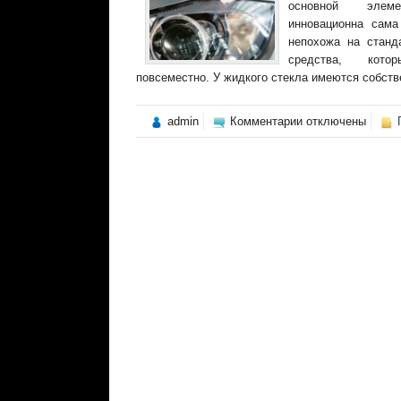
основной элеме
инновационна сама
непохожа на станд
средства, кото
повсеместно. У жидкого стекла имеются собстве
к
admin
Комментарии
отключены
записи
Полировка
жидкое
стекло