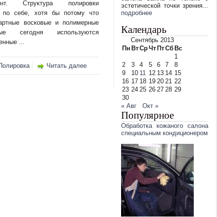
нт. Структура полировки
эстетической точки зрения...
 по себе, хотя бы потому что
подробнее
артные восковые и полимерные
Календарь
рые сегодня используются
Сентябрь 2013
нные ...
Пн
Вт
Ср
Чт
Пт
Сб
Вс
1
2
3
4
5
6
7
8
Полировка
Читать далее
9
10
11
12
13
14
15
16
17
18
19
20
21
22
23
24
25
26
27
28
29
30
« Авг
Окт »
Популярное
Обработка кожаного салона
специальным кондиционером