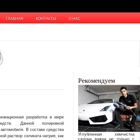
ГЛАВНАЯ
КОНТАКТЫ
О НАС
Рекомендуем
новационная разработка в мире
редств. Данной полировкой
 автомобиля. В составе средства
Углубленная химчистка
ой раствор силиката натрия, как
салона важна не только с