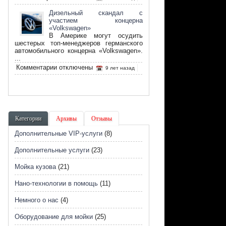
записи
Что
Дизельный скандал с
такое
участием концерна
биотопливо
«Volkswagen»
и
В Америке могут осудить
его
шестерых топ-менеджеров германского
преимущество
автомобильного концерна «Volkswagen».
...
к
Комментарии
отключены
9 лет назад
записи
Дизельный
скандал
с
участием
концерна
Категории
Архивы
Отзывы
«Volkswagen»
Дополнительные VIP-услуги
(8)
Дополнительные услуги
(23)
Мойка кузова
(21)
Нано-технологии в помощь
(11)
Немного о нас
(4)
Оборудование для мойки
(25)