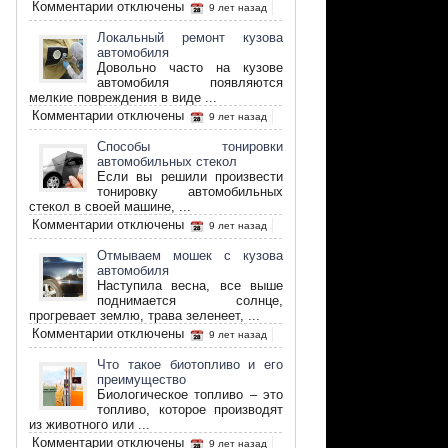
к
Комментарии
отключены
9 лет назад
записи
Как
Локальный ремонт кузова
выбрать
автомобиля
прибор
Довольно часто на кузове
алкотестер
автомобиля появляются
мелкие повреждения в виде ...
к
Комментарии
отключены
9 лет назад
записи
Локальный
Способы тонировки
ремонт
автомобильных стекол
кузова
Если вы решили произвести
автомобиля
тонировку автомобильных
стекол в своей машине, ...
к
Комментарии
отключены
9 лет назад
записи
Способы
Отмываем мошек с кузова
тонировки
автомобиля
автомобильных
Наступила весна, все выше
стекол
поднимается солнце,
прогревает землю, трава зеленеет, ...
к
Комментарии
отключены
9 лет назад
записи
Отмываем
Что такое биотопливо и его
мошек
преимущество
с
Биологическое топливо – это
кузова
топливо, которое производят
автомобиля
из животного или ...
к
Комментарии
отключены
9 лет назад