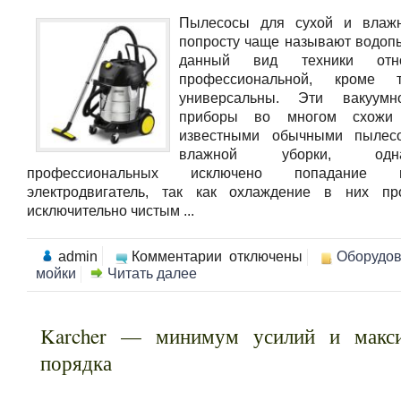
Пылесосы для сухой и влажн
попросту чаще называют водоп
данный вид техники отн
профессиональной, кроме 
универсальны. Эти вакуумно
приборы во многом схожи
известными обычными пылес
влажной уборки, од
профессиональных исключено попадани
электродвигатель, так как охлаждение в них пр
исключительно чистым ...
к
admin
Комментарии
отключены
Оборудо
записи
мойки
Читать далее
Пылесосы
для
сухой
и
Karcher — минимум усилий и макс
влажной
уборки
порядка
салона