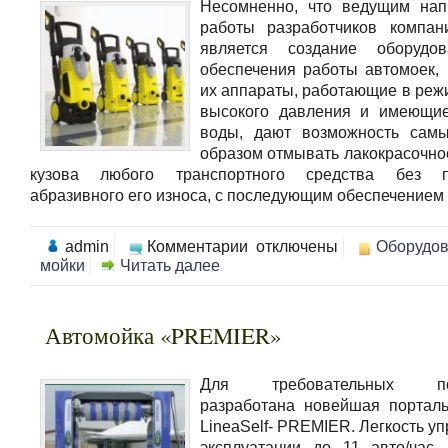
Несомненно, что ведущим нап
работы разработчиков компан
является создание оборудо
обеспечения работы автомоек, 
их аппараты, работающие в реж
высокого давления и имеющие
воды, дают возможность сам
образом отмывать лакокрасочно
кузова любого транспортного средства без п
абразивного его износа, с последующим обеспечением л
к
admin
Комментарии
отключены
Оборудо
записи
мойки
Читать далее
Karcher
—
минимум
усилий
Автомойка «PREMIER»
и
максимум
порядка
Для требовательных пок
разработана новейшая портал
LineaSelf- PREMIER. Легкость у
эксплуатации до 11 авто/час,