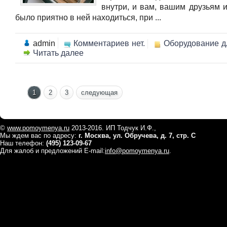
внутри, и вам, вашим друзьям 
было приятно в ней находиться, при ...
admin
Комментариев нет.
Оборудование д
Читать далее
1
2
3
следующая
©
www.pomoymenya.ru
2013-2016. ИП Тодчук И.Ф.,
Мы ждем вас по адресу:
г. Москва, ул. Обручева, д. 7, стр. С
Наш телефон:
(495) 123-09-67
Для жалоб и предложений E-mail:
info@pomoymenya.ru
.