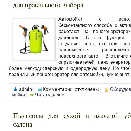
для правильного выбора
Автомойки с использ
бесконтактного способа с акти
работают на пеногенераторах
давления. В его функции 
создание пены высокой пло
равномерное распредел
поверхности авто. В отличие 
опрыскивателей пеногенерато
более мелкодисперсную и однородную пену. Но что
правильный пеногенератор для автомойки, нужно знать 
к
admin
Комментарии
отключены
Оборудо
записи
мойки
Читать далее
Пеногенератор
для
автомойки.
Что
Пылесосы для сухой и влажной уб
нужно
для
салона
правильного
выбора