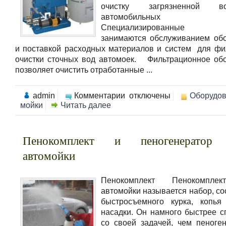
очистку загрязненной 
автомобильных м
Специализированные к
занимаются обслуживанием об
и поставкой расходных материалов и систем для фи
очистки сточных вод автомоек. Фильтрационное об
позволяет очистить отработанные ...
к
admin
Комментарии
отключены
Оборудо
записи
мойки
Читать далее
Очистка
сточных
вод
автомоек
Пенокомплект и пеногенератор
автомойки
Пенокомплект Пенокомпле
автомойки называется набор, со
быстросъемного курка, копья
насадки. Он намного быстрее с
со своей задачей, чем пеноген