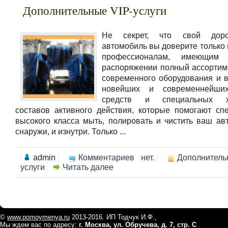
Дополнительные VIP-услуги
Не секрет, что свой доро
автомобиль вы доверите только
профессионалам, имеющим
распоряжении полный ассортим
современного оборудования и в
новейших и современнейши
средств и специальных хи
составов активного действия, которые помогают сп
высокого класса мыть, полировать и чистить ваш ав
снаружи, и изнутри. Только ...
admin
Комментариев нет.
Дополнитель
услуги
Читать далее
©
www.pomoymenya.ru
2013-2016. ИП Тодчук И.Ф.,
Мы ждем вас по адресу:
г. Москва, ул. Обручева, д. 7, стр. С