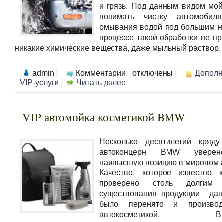
и грязь. Под данным видом мой
понимать чистку автомобил
омывания водой под большим 
процессе такой обработки не п
никакие химические вещества, даже мыльный раствор. К
к
admin
Комментарии
отключены
Дополн
записи
VIP-услуги
Читать далее
Технологическая,
«Люкс»
и
«Премиум»
VIP автомойка косметикой BMW
Несколько десятилетий кряду
автоконцерн BMW увере
наивысшую позицию в мировом 
Качество, которое известно 
проверено столь долгим 
существования продукции дан
было перенято и произво
автокосметикой. Вне