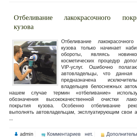
Отбеливание лакокрасочного покр
кузова
Отбеливание лакокрасочного
кузова только начинает наби
обороты, являясь новинк
косметических процедур допо
VIP-услуг. Ошибочно полага
автовладельцы, что данная 
предназначена исключите
владельцев белоснежных авто
нашем случае термин «отбеливание» использ
обозначения высококачественной очистки лакок
покрытия кузова. Особенно отбеливание реко
выполнять автовладельцам, эксплуатирующим свои 
...
admin
Комментариев нет.
Дополнитель