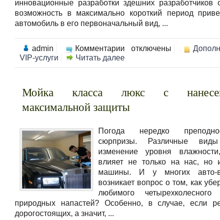
инновационные разработки здешних разработчиков 
возможность в максимально короткий период прив
автомобиль в его первоначальный вид, ...
к
admin
Комментарии
отключены
Дополн
записи
VIP-услуги
Читать далее
VIP
автомойка
косметикой
BMW
Мойка класса люкс с нанесе
максимальной защиты
Погода нередко преподн
сюрпризы. Различные виды
изменение уровня влажности
влияет не только на нас, но
машины. И у многих авто-в
возникает вопрос о том, как убе
любимого четырехколесного
природных напастей? Особенно, в случае, если р
дорогостоящих, а значит, ...