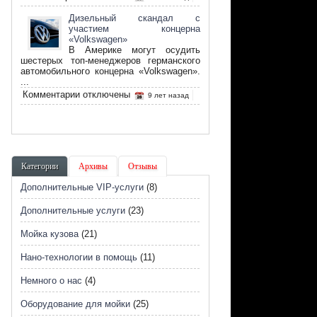
записи
Что
Дизельный скандал с
такое
участием концерна
биотопливо
«Volkswagen»
и
В Америке могут осудить
его
шестерых топ-менеджеров германского
преимущество
автомобильного концерна «Volkswagen».
...
к
Комментарии
отключены
9 лет назад
записи
Дизельный
скандал
с
участием
концерна
Категории
Архивы
Отзывы
«Volkswagen»
Дополнительные VIP-услуги
(8)
Дополнительные услуги
(23)
Мойка кузова
(21)
Нано-технологии в помощь
(11)
Немного о нас
(4)
Оборудование для мойки
(25)