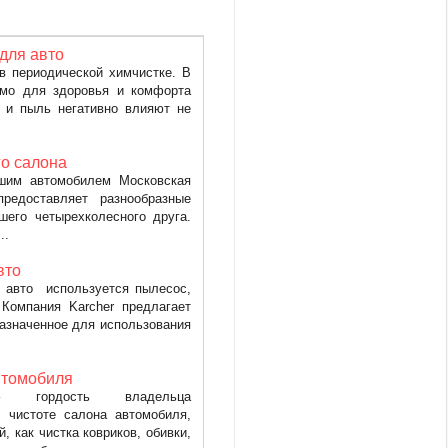
 для авто
в периодической химчистке. В
имо для здоровья и комфорта
ь и пыль негативно влияют не
о салона
шим автомобилем Московская
редоставляет разнообразные
шего четырехколесного друга.
..
вто
 авто используется пылесос,
Компания Karcher предлагает
азначенное для использования
втомобиля
 гордость владельца
 чистоте салона автомобиля,
, как чистка ковриков, обивки,