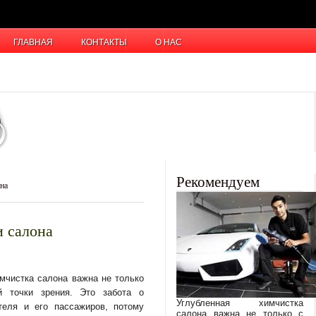
ГЛАВНАЯ
КОНТАКТЫ
О НАС
Рекомендуем
на
 салона
мчистка салона важна не только
й точки зрения. Это забота о
Углубленная химчистка
теля и его пассажиров, потому
салона важна не только с