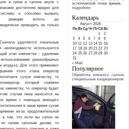
ыли и грязи в салоне вкупе с
эстетической точки зрения...
апахами достаточно вреден для
подробнее
системы и способен вызвать
Календарь
скую реакцию вплоть до
Август 2026
иодически проводить не только
Пн
Вт
Ср
Чт
Пт
Сб
Вс
1
2
3
4
5
6
7
8
9
 Сначала удаляются локальные
10
11
12
13
14
15
16
и необходимости используются
17
18
19
20
21
22
23
24
25
26
27
28
29
30
щий этап химчистки – удаление
31
использованием разнообразных
« Май
м воздуха. Для этого применяют
Популярное
ершения этого этапа оператор
Обработка кожаного салона
почитаете сухую химчистку, то
специальным кондиционером
огенератор, который снабжен
ю химчистку, то оператор будет
том случае пена наносится на
орое время с помощью моющего
очтительнее в наше время сухая
времени из-за продолжительной
о в том, что если вы салон не
 по своим срочным делам, то
риятного запаха плесени и даже