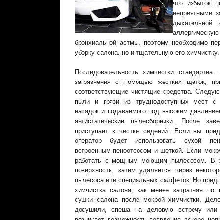
что избыток п
неприятными з
дыхательной 
аллергиче
бронхиальной астмы, поэтому необходимо пер
уборку салона, но и тщательную его химчистку.
Последовательность химчистки стандартна.
загрязнения с помощью жестких щеток, пр
соответствующие чистящие средства. Следую
пыли и грязи из труднодоступных мест с 
насадок и подаваемого под высоким давление
антистатические пылесборники. После зав
приступает к чистке сидений. Если вы пред
оператор будет использовать сухой пен
встроенным пеноотсосом и щеткой. Если мокру
работать с мощным моющим пылесосом. В э
поверхность, затем удаляется через некот
пылесоса или специальных салфеток. Но предп
химчистка салона, как менее затратная по 
сушки салона после мокрой химчистки. Дел
досушили, спеша на деловую встречу или
возникает возможность появления вскоре неп