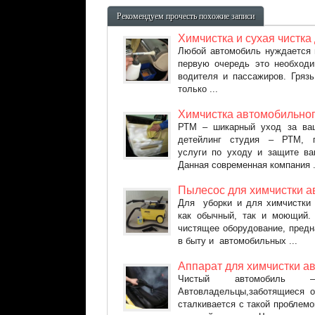
технологии
химчистки
Рекомендуем прочесть похожие записи
салона
Химчистка и сухая чистка
Любой автомобиль нуждается 
первую очередь это необход
водителя и пассажиров. Гряз
только ...
Химчистка автомобильног
РТМ – шикарный уход за ва
детейлинг студия – РТМ, п
услуги по уходу и защите ва
Данная современная компания .
Пылесос для химчистки а
Для уборки и для химчистки
как обычный, так и моющий. 
чистящее оборудование, предн
в быту и автомобильных ...
Аппарат для химчистки а
Чистый автомобиль –
Автовладельцы,заботящиеся о
сталкивается с такой проблемой