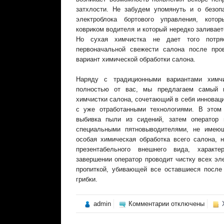
затхлости. Не забудем упомянуть и о безопа
электроблока бортового управления, кото
ковриком водителя и который нередко заливает
Но сухая химчистка не дает того потр
первоначальной свежести салона после про
вариант химической обработки салона.
Наряду с традиционными вариантами химчи
полностью от вас, мы предлагаем самый н
химчистки салона, сочетающий в себя инновац
с уже отработанными технологиями. В этом
выбивка пыли из сидений, затем оператор 
специальными пятновыводителями, не имею
особая химическая обработка всего салона, 
презентабельного внешнего вида, характ
завершении оператор проводит чистку всех эл
пропиткой, убивающей все оставшиеся после 
грибки.
к
admin
Комментарии
отключены
записи
Новые