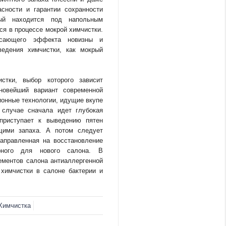
сности и гарантии сохранности
рый находится под напольным
ся в процессе мокрой химчистки.
ясающего эффекта новизны и
ведения химчистки, как мокрый
стки, выбор которого зависит
овейший вариант современной
ионные технологии, идущие вкупе
 случае сначала идет глубокая
приступает к выведению пятен
щими запаха. А потом следует
направленная на восстановление
ерного для нового салона. В
ементов салона антиаллергенной
химчистки в салоне бактерии и
Химчистка