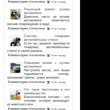
к
Комментарии
отключены
9 лет назад
записи
Как
Локальный ремонт кузова
выбрать
автомобиля
прибор
Довольно часто на кузове
алкотестер
автомобиля появляются
мелкие повреждения в виде ...
к
Комментарии
отключены
9 лет назад
записи
Локальный
Способы тонировки
ремонт
автомобильных стекол
кузова
Если вы решили произвести
автомобиля
тонировку автомобильных
стекол в своей машине, ...
к
Комментарии
отключены
9 лет назад
записи
Способы
Отмываем мошек с кузова
тонировки
автомобиля
автомобильных
Наступила весна, все выше
стекол
поднимается солнце,
прогревает землю, трава зеленеет, ...
к
Комментарии
отключены
9 лет назад
записи
Отмываем
Что такое биотопливо и его
мошек
преимущество
с
Биологическое топливо – это
кузова
топливо, которое производят
автомобиля
из животного или ...
к
Комментарии
отключены
9 лет назад