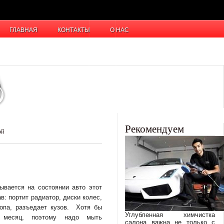
ГЛАВНАЯ
КОНТАКТЫ
О НАС
Рекомендуем
ой
ывается на состоянии авто этот
в: портит радиатор, диски колес,
па, разъедает кузов. Хотя бы
Углубленная химчистка
месяц, поэтому надо мыть
салона важна не только с