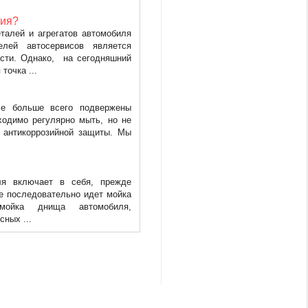
мия?
талей и агрегатов автомобиля
елей автосервисов является
сти. Однако, на сегодняшний
точка ...
ле больше всего подвержены
ходимо регулярно мыть, но не
за антикоррозийной защиты. Мы
ля включает в себя, прежде
ше последовательно идет мойка
мойка днища автомобиля,
сных ...