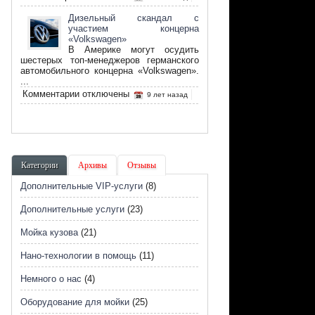
записи
Что
Дизельный скандал с
такое
участием концерна
биотопливо
«Volkswagen»
и
В Америке могут осудить
его
шестерых топ-менеджеров германского
преимущество
автомобильного концерна «Volkswagen».
...
к
Комментарии
отключены
9 лет назад
записи
Дизельный
скандал
с
участием
концерна
Категории
Архивы
Отзывы
«Volkswagen»
Дополнительные VIP-услуги
(8)
Дополнительные услуги
(23)
Мойка кузова
(21)
Нано-технологии в помощь
(11)
Немного о нас
(4)
Оборудование для мойки
(25)