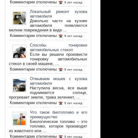
к
Комментарии
отключены
9 лет назад
записи
Как
Локальный ремонт кузова
выбрать
автомобиля
прибор
Довольно часто на кузове
алкотестер
автомобиля появляются
мелкие повреждения в виде ...
к
Комментарии
отключены
9 лет назад
записи
Локальный
Способы тонировки
ремонт
автомобильных стекол
кузова
Если вы решили произвести
автомобиля
тонировку автомобильных
стекол в своей машине, ...
к
Комментарии
отключены
9 лет назад
записи
Способы
Отмываем мошек с кузова
тонировки
автомобиля
автомобильных
Наступила весна, все выше
стекол
поднимается солнце,
прогревает землю, трава зеленеет, ...
к
Комментарии
отключены
9 лет назад
записи
Отмываем
Что такое биотопливо и его
мошек
преимущество
с
Биологическое топливо – это
кузова
топливо, которое производят
автомобиля
из животного или ...
к
Комментарии
отключены
9 лет назад