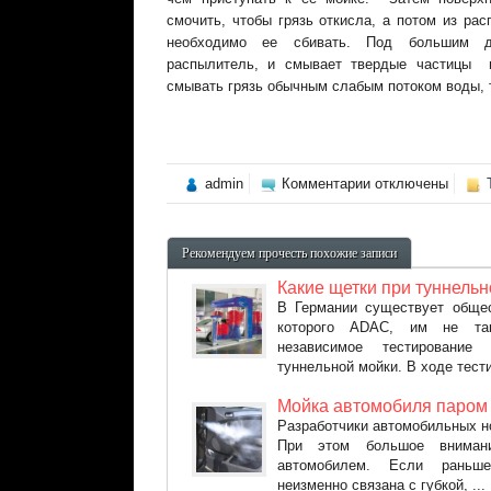
смочить, чтобы грязь откисла, а потом из р
необходимо ее сбивать. Под большим д
распылитель, и смывает твердые частицы 
смывать грязь обычным слабым потоком воды, 
к
admin
Комментарии
отключены
записи
Уход
за
автомобилем
Рекомендуем прочесть похожие записи
зимой
Какие щетки при туннель
В Германии существует общес
которого АDАC, им не та
независимое тестирование
туннельной мойки. В ходе тести
Мойка автомобиля паром
Разработчики автомобильных н
При этом большое вниман
автомобилем. Если раньш
неизменно связана с губкой, ...