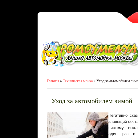
Главная
»
Техническая мойка
» Уход за автомобилем зим
Уход за автомобилем зимой
Негативно сказ
зловещий соста
систему выхло
один раз в 