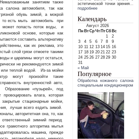
Немаловажным занятием также
эстетической точки зрения...
ка салона автомобиля, так как
подробнее
грязной обувь зимой, а мокрой
Календарь
, то есть мыть автомобиль при
Август 2026
я может попасть поток воды, и
Пн
Вт
Ср
Чт
Пт
Сб
Вс
иконовой основе, которые как
1
2
ытаются составить альтернативу
3
4
5
6
7
8
9
йственны, как их реклама, это
10
11
12
13
14
15
16
лстый слой грязи отмоете такими
17
18
19
20
21
22
23
24
25
26
27
28
29
30
воды и царапины могут остаться,
31
орически не рекомендуется зимой
« Май
й или теплой водой. Из-за мойки
Популярное
тур могут произойти такие
Обработка кожаного салона
справность внутренностей авто,
специальным кондиционером
. Образование «пузырей», под
 провоцировать влага, которая
 закрытые стационарные мойки,
ния, лучше всего ездить зимой.
оналы, авторитетная она, то, как
 ответственный зимний период
се грамотного алгоритма мытья
адаптировалась машина, прежде
ость автомобиля надо немного