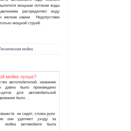
аспылителя мощным потоком воды
авлением распределяет воду
и мелкие камни. Недопустимо
только мощной струей.
Техническая мойка
ной мойке лучше?
тво автолюбителей, название
к давно было произведено
 щеток для автомобильной
рования было ...
овшеств не сидят, сложа руки.
ие они уделяют уходу за
е мойка автомобиля была