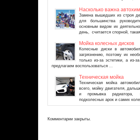
Насколько важна автохи
Замена вышедших из строя де
для большинства руководит
основным видом их деятельно
день, считается спорной, такая 
Мойка колесных дисков
Колесные диски в автомоби
загрязнению, поэтому их необ
только из-за эстетики, а из-
предлагаем воспользоваться ...
Техническая мойка
Техническая мойка автомоби
всего, мойку двигателя, даль
и промывка радиатора, 
подколесных арок и самих коле
Комментарии закрыты.