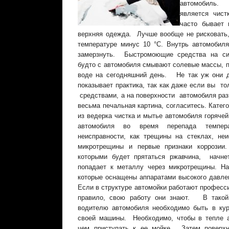
автомобиль. 
является чист
часто бывает 
верхняя одежда. Лучше вообще не рисковать
температуре минус 10 °С. Внутрь автомобил
замерзнуть. Быстромоющие средства на сил
будто с автомобиля смывают солевые массы, п
воде на сегодняшний день. Не так уж они де
показывает практика, так как даже если вы то
средствами, а на поверхности автомобиля раз
весьма печальная картина, согласитесь. Катег
из ведерка чистка и мытье автомобиля горяче
автомобиля во время перепада темпера
неисправности, как трещины на стеклах, неи
микротрещины и первые признаки коррозии
которыми будет прятаться ржавчина, начнет
попадает к металлу через микротрещины. На
которые оснащены аппаратами высокого давле
Если в структуре автомойки работают професси
правило, свою работу они знают. В такой
водителю автомобиля необходимо быть в кур
своей машины. Необходимо, чтобы в тепле 
чем приступать к ее мойке. Затем поверхн