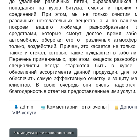
до удаления различных пятен, образовавшихся в
попадания на кузов битума, смолы и прочих х
соединений. При этом, мы не только очистим 
различных нежелательных веществ, а и по вашем
покроем вашего любимца разнообразными з
средствами, которые смогут долгое время забо
автомобиле, оберегая его от различных атмосфе
только, воздействий. Причем, это касается не только
также и стекол, которые также нуждаются в заботли
Перечень применяемых, при этом, веществ разнообр
специалисты всегда стараются быть в курсе 
обновлений ассортимента данной продукции, для то
обеспечить самую эффективную очистку и защиту м
клиентов. В свою очередь они очень надеютс
благодарность в ответ на предоставленные ими услуги.
к
admin
Комментарии
отключены
Дополн
записи
VIP-услуги
Расширение
спектра
услуг
для
Рекомендуем прочесть похожие записи
VIP-