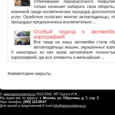
Отбеливание лакокрасочного покрыти
только начинает набирать свои обороты
новинкой среди косметических процедур дополнител
услуг. Ошибочно полагают многие автовладельцы, ч
процедура предназначена исключительно ...
Особый подход к автомоб
аэрографией
Все чаще на нашу автомойку стали об
автовладельцы машин, украшенных аэро
У некоторых из них кузов автомобиля полность
аэрографией, где все элементы и мельчайшие ...
Комментарии закрыты.
©
www.pomoymenya.ru
2013-2016. ИП Тодчук И.Ф.,
Мы ждем вас по адресу:
г. Москва, ул. Обручева, д. 7, стр. С
Наш телефон:
(495) 123-09-67
Для жалоб и предложений E-mail:
info@pomoymenya.ru
.