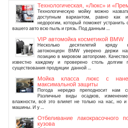
клиентов
Технологическая, «Люкс» и «Пре
Технологическую мойку можно назва
доступным вариантом, равно как 
недорогим, который поможет устранить 
вашего авто всю пыль и грязь. Под данным ...
VIP автомойка косметикой BMW
Несколько десятилетий кряду н
автоконцерн BMW уверено держи на
позицию в мировом автопроме. Качество
известно каждому и проверено столь долгим 
существования продукции данной ...
Мойка класса люкс с нане
максимальной защиты
Погода нередко преподносит нам с
Различные виды осадков, изменени
влажности, всё это влияет не только на нас, но 
машины. И у ...
Отбеливание лакокрасочного п
кузова