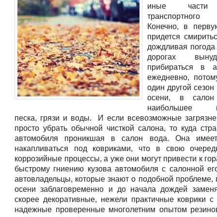
иные части
транспортного 
Конечно, в перву
придется смиритьс
дождливая погода 
дорогах выну
прибираться в а
ежедневно, потом
один другой сезон
осени, в салон
наибольшее ко
песка, грязи и воды. И если всевозможные загрязн
просто убрать обычной чисткой салона, то куда ст
автомобиля проникшая в салон вода. Она имеет
накапливаться под ковриками, что в свою очеред
коррозийные процессы, а уже они могут привести к го
быстрому гниению кузова автомобиля с салонной его
автовладельцы, которые знают о подобной проблеме, 
осени заблаговременно и до начала дождей замен
скорее декоративные, нежели практичные коврики с
надежные проверенные многолетним опытом резино