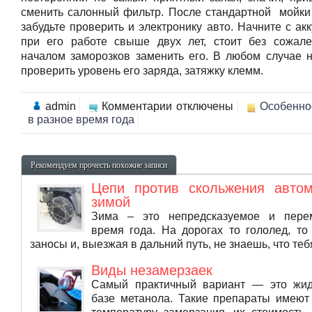
сменить салонный фильтр. После стандартной мойки
забудьте проверить и электронику авто. Начните с ак
при его работе свыше двух лет, стоит без сожал
началом заморозков заменить его. В любом случае 
проверить уровень его заряда, затяжку клемм.
к
admin
Комментарии
отключены
Особенно
записи
в разное время года
Подготовка
салона
авто
к
Рекомендуем прочесть похожие записи
осени
Цепи против скольжения авто
зимой
Зима – это непредсказуемое и пере
время года. На дорогах то гололед, т
заносы и, выезжая в дальний путь, не знаешь, что тебя
Виды незамерзаек
Самый практичный вариант — это жид
базе метанола. Такие препараты имеют