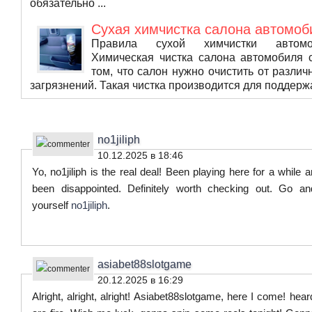
обязательно ...
Сухая химчистка салона автомоб
Правила сухой химчистки авт
Химическая чистка салона автомобиля 
том, что салон нужно очистить от различ
загрязнений. Такая чистка производится для поддержа
no1jiliph
10.12.2025 в 18:46
Yo, no1jiliph is the real deal! Been playing here for a while 
been disappointed. Definitely worth checking out. Go a
yourself
no1jiliph
.
asiabet88slotgame
20.12.2025 в 16:29
Alright, alright, alright! Asiabet88slotgame, here I come! hear