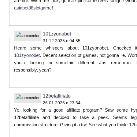
are fire. Wish me luck, gonna spin some reels tonight! Gonna
asiabet88slotgame
!
101zyonobet
31.12.2025 в 04:55
Heard some whispers about 101zyonobet. Checked i
101zyonobet
. Decent selection of games, not gonna lie. Wort
you’re looking for somethin’ different. Just remember 
responsibly, yeah?
12betaffiliate
26.01.2026 в 23:34
Yo, looking for a good affiliate program? Saw some hy
12betaffiliate and decided to take a peek. Seems legi
commission structure. Giving it a try! See what you think:
12be