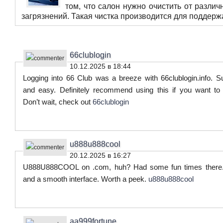
том, что салон нужно очистить от различ
загрязнений. Такая чистка производится для поддержа
66clublogin
10.12.2025 в 18:44
Logging into 66 Club was a breeze with 66clublogin.info. S
and easy. Definitely recommend using this if you want to
Don’t wait, check out
66clublogin
u888u888cool
20.12.2025 в 16:27
U888U888COOL on .com, huh? Had some fun times there. 
and a smooth interface. Worth a peek.
u888u888cool
aa999fortune