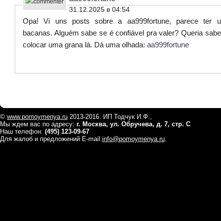
31.12.2025 в 04:54
Opa! Vi uns posts sobre a aa999fortune, parece ter 
bacanas. Alguém sabe se é confiável pra valer? Queria sabe
colocar uma grana lá. Dá uma olhada:
aa999fortune
©
www.pomoymenya.ru
2013-2016. ИП Тодчук И.Ф.,
Мы ждем вас по адресу:
г. Москва, ул. Обручева, д. 7, стр. С
Наш телефон:
(495) 123-09-67
Для жалоб и предложений E-mail:
info@pomoymenya.ru
.