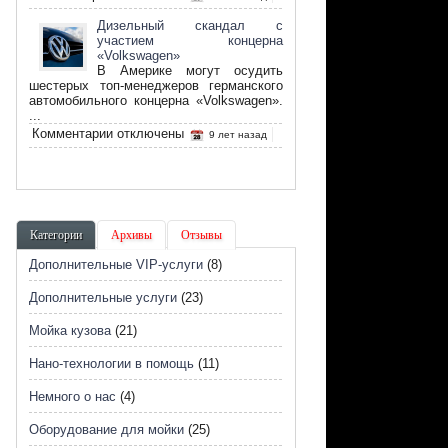
записи
Что
Дизельный скандал с
такое
участием концерна
биотопливо
«Volkswagen»
и
В Америке могут осудить
его
шестерых топ-менеджеров германского
преимущество
автомобильного концерна «Volkswagen».
...
к
Комментарии
отключены
9 лет назад
записи
Дизельный
скандал
с
участием
концерна
Категории
Архивы
Отзывы
«Volkswagen»
Дополнительные VIP-услуги
(8)
Дополнительные услуги
(23)
Мойка кузова
(21)
Нано-технологии в помощь
(11)
Немного о нас
(4)
Оборудование для мойки
(25)