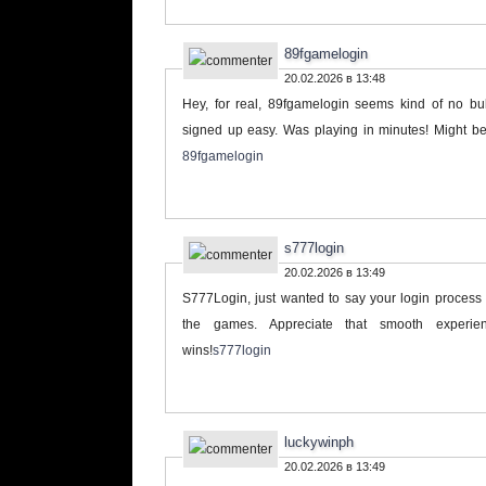
89fgamelogin
20.02.2026 в 13:48
Hey, for real, 89fgamelogin seems kind of no bul
signed up easy. Was playing in minutes! Might b
89fgamelogin
s777login
20.02.2026 в 13:49
S777Login, just wanted to say your login process i
the games. Appreciate that smooth experie
wins!
s777login
luckywinph
20.02.2026 в 13:49