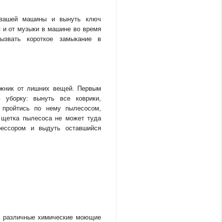
 вашей машины и вынуть ключ
я и от музыки в машине во время
ызвать короткое замыкание в
ажник от лишних вещей. Первым
уборку: вынуть все коврики,
 пройтись по нему пылесосом,
 щетка пылесоса не может туда
рессором и выдуть оставшийся
я различные химические моющие