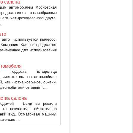
о салона
шим автомобилем Московская
редоставляет разнообразные
шего четырехколесного друга.
..
вто
 авто используется пылесос,
Компания Karcher предлагает
азначенное для использования
втомобиля
 гордость владельца
 чистоте салона автомобиля,
, как чистка ковриков, обивки,
втолюбители отгоняют ...
стка салона
 продажей Если вы решили
 то покупатель обязательно
шний вид. Осматривая машину,
ательно ...