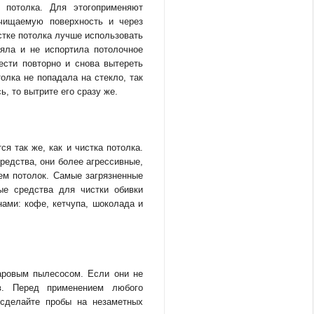
 потолка. Для этогоприменяют
очищаемую поверхность и через
истке потолка лучше использовать
яла и не испортила потолочное
ести повторно и снова вытереть
толка не попадала на стекло, так
ь, то вытрите его сразу же.
ся так же, как и чистка потолка.
редства, они более агрессивные,
чем потолок. Самые загрязненные
ые средства для чистки обивки
ами: кофе, кетчупа, шоколада и
аровым пылесосом. Если они не
в. Перед применением любого
 сделайте пробы на незаметных