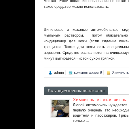
местах. Если после использования не остаетс
такое средство можно использовать.
Виниловые и кожаные автомобильные сид
мыльным раствором, потом обязательно
кондиционер для кожи (если сидение кожан
трещинки. Также для кожи есть специальн
аэрозоля. Средство распыляется на очищаемую
минут вытирается чистой сухой тряпкой.
admin
комментариев 9
Химчистк
Рекомендуем прочесть похожие записи
Химчистка и сухая чистка
Любой автомобиль нуждается 
первую очередь это необход
водителя и пассажиров. Гряз
только ...