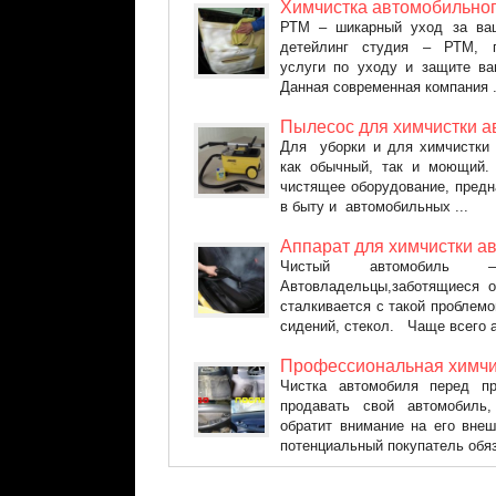
Химчистка автомобильног
РТМ – шикарный уход за ва
детейлинг студия – РТМ, п
услуги по уходу и защите ва
Данная современная компания .
Пылесос для химчистки а
Для уборки и для химчистки
как обычный, так и моющий. 
чистящее оборудование, предн
в быту и автомобильных ...
Аппарат для химчистки а
Чистый автомобиль –
Автовладельцы,заботящиеся о
сталкивается с такой проблемой
сидений, стекол. Чаще всего а
Профессиональная химчи
Чистка автомобиля перед
продавать свой автомобиль,
обратит внимание на его вне
потенциальный покупатель обяз