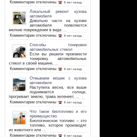
к
Комментарии
отключены
9 лет назад
записи
Как
Локальный ремонт кузова
выбрать
автомобиля
прибор
Довольно часто на кузове
алкотестер
автомобиля появляются
мелкие повреждения в виде ...
к
Комментарии
отключены
9 лет назад
записи
Локальный
Способы тонировки
ремонт
автомобильных стекол
кузова
Если вы решили произвести
автомобиля
тонировку автомобильных
стекол в своей машине, ...
к
Комментарии
отключены
9 лет назад
записи
Способы
Отмываем мошек с кузова
тонировки
автомобиля
автомобильных
Наступила весна, все выше
стекол
поднимается солнце,
прогревает землю, трава зеленеет, ...
к
Комментарии
отключены
9 лет назад
записи
Отмываем
Что такое биотопливо и его
мошек
преимущество
с
Биологическое топливо – это
кузова
топливо, которое производят
автомобиля
из животного или ...
к
Комментарии
отключены
9 лет назад