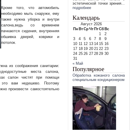
эстетической точки зрения...
Кроме того, что автомобиль
подробнее
необходимо мыть снаружи, ему
Календарь
также нужна уборка и внутри
Август 2026
салона,ведь со временем
Пн
Вт
Ср
Чт
Пт
Сб
Вс
пачкаются сидения, внутренняя
1
2
обшивка дверей, коврики и
3
4
5
6
7
8
9
потолок.
10
11
12
13
14
15
16
17
18
19
20
21
22
23
24
25
26
27
28
29
30
31
« Май
ужна из соображения санитарии:
Популярное
днодоступные места салона,
Обработка кожаного салона
ках салон чистят при помощи
специальным кондиционером
я это вам недешево. Поэтому
можно произвести самостоятельно