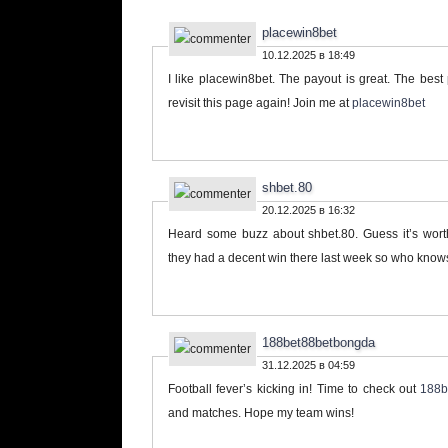
placewin8bet
10.12.2025 в 18:49
I like placewin8bet. The payout is great. The best pa
revisit this page again! Join me at
placewin8bet
shbet.80
20.12.2025 в 16:32
Heard some buzz about shbet.80. Guess it’s wor
they had a decent win there last week so who knows
188bet88betbongda
31.12.2025 в 04:59
Football fever’s kicking in! Time to check out
188b
and matches. Hope my team wins!