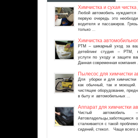
уход
за
Химчистка и сухая чистка
автомобилем
Любой автомобиль нуждается 
первую очередь это необход
водителя и пассажиров. Гряз
только ...
Химчистка автомобильног
РТМ – шикарный уход за ва
детейлинг студия – РТМ, п
услуги по уходу и защите ва
Данная современная компания .
Пылесос для химчистки а
Для уборки и для химчистки
как обычный, так и моющий. 
чистящее оборудование, предн
в быту и автомобильных ...
Аппарат для химчистки а
Чистый автомобиль –
Автовладельцы,заботящиеся о
сталкивается с такой проблемой
сидений, стекол. Чаще всего а