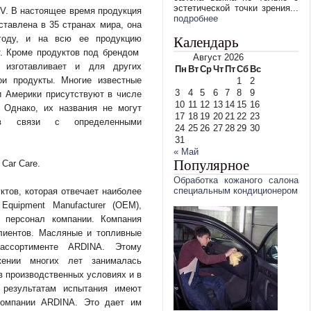
эстетической точки зрения...
 V. В настоящее время продукция
подробнее
ставлена в 35 странах мира, она
году, и на всю ее продукцию
Календарь
т. Кроме продуктов под брендом
Август 2026
 изготавливает и для других
Пн
Вт
Ср
Чт
Пт
Сб
Вс
ои продукты. Многие известные
1
2
3
4
5
6
7
8
9
и Америки присутствуют в числе
10
11
12
13
14
15
16
. Однако, их названия не могут
17
18
19
20
21
22
23
в связи с определенными
24
25
26
27
28
29
30
31
« Май
Популярное
Car Care.
Обработка кожаного салона
специальным кондиционером
ктов, которая отвечает наиболее
Equipment Manufacturer (OEM),
 персонал компании. Компания
лиентов. Масляные и топливные
ассортименте ARDINA. Этому
жении многих лет занималась
в производственных условиях и в
 результатам испытания имеют
компании ARDINA. Это дает им