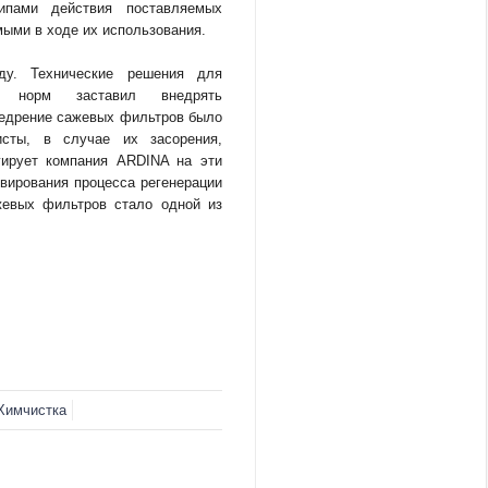
ипами действия поставляемых
мыми в ходе их использования.
у. Технические решения для
их норм заставил внедрять
недрение сажевых фильтров было
сты, в случае их засорения,
гирует компания ARDINA на эти
ивирования процесса регенерации
евых фильтров стало одной из
Химчистка
ный