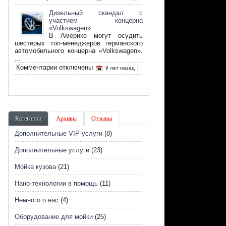
записи
Что
Дизельный скандал с
такое
участием концерна
биотопливо
«Volkswagen»
и
В Америке могут осудить
его
шестерых топ-менеджеров германского
преимущество
автомобильного концерна «Volkswagen».
...
к
Комментарии
отключены
9 лет назад
записи
Дизельный
скандал
с
участием
концерна
Категории
Архивы
Отзывы
«Volkswagen»
Дополнительные VIP-услуги
(8)
Дополнительные услуги
(23)
Мойка кузова
(21)
Нано-технологии в помощь
(11)
Немного о нас
(4)
Оборудование для мойки
(25)