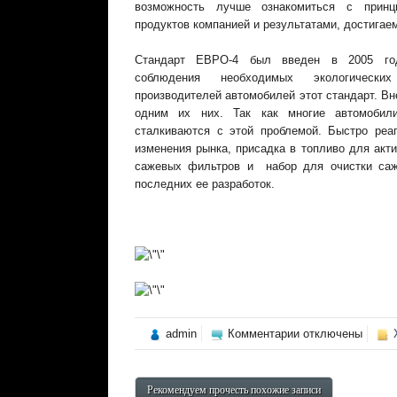
возможность лучше ознакомиться с принц
продуктов компанией и результатами, достигае
Стандарт ЕВРО-4 был введен в 2005 год
соблюдения необходимых экологическ
производителей автомобилей этот стандарт. В
одним их них. Так как многие автомобили
сталкиваются с этой проблемой. Быстро реа
изменения рынка, присадка в топливо для акт
сажевых фильтров и набор для очистки саж
последних ее разработок.
к
admin
Комментарии
отключены
записи
ARDINA
—
высококачествен
Рекомендуем прочесть похожие записи