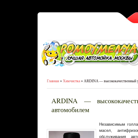
Главная
»
Химчистка
» ARDINA — высококачественный у
ARDINA — высококачест
автомобилем
Независимым голла
масел, антифриз
обслуживания авт