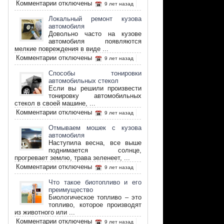
к
Комментарии
отключены
9 лет назад
записи
Как
Локальный ремонт кузова
выбрать
автомобиля
прибор
Довольно часто на кузове
алкотестер
автомобиля появляются
мелкие повреждения в виде ...
к
Комментарии
отключены
9 лет назад
записи
Локальный
Способы тонировки
ремонт
автомобильных стекол
кузова
Если вы решили произвести
автомобиля
тонировку автомобильных
стекол в своей машине, ...
к
Комментарии
отключены
9 лет назад
записи
Способы
Отмываем мошек с кузова
тонировки
автомобиля
автомобильных
Наступила весна, все выше
стекол
поднимается солнце,
прогревает землю, трава зеленеет, ...
к
Комментарии
отключены
9 лет назад
записи
Отмываем
Что такое биотопливо и его
мошек
преимущество
с
Биологическое топливо – это
кузова
топливо, которое производят
автомобиля
из животного или ...
к
Комментарии
отключены
9 лет назад